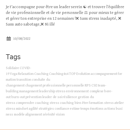
Méthodes RGT
Je t’accompagne pour être un leader serein ☯️ et trouver l’équilibre
de vie professionnelle et de vie personnelle ⚖ pour mieux te gérer
Contact
et gérer ton entreprise en 12 semaines !❌ Sans stress inadapté, ❌
Sans auto sabotage,❌ Ni illé
10/08/2022
Tags
Solidaire
COVID-
19
Yoga
Relaxation
Coaching
Coaching4x4
TOP
Evolution
accompagnement
for
mation
transition
conduite du
changement
chagement
professionnelle
personnelle
RPS
CSE
team-
building
management
leadership
stress
environnement complexe
bore-
out
burn-out
prévention
leader de soi
résilience
gestion du
stress
comprendre
coaching stress
coaching bien être
formation stress
atelier
stress
mindset
agilité
stratégies
confiance
estime
temps
émotions
actions
busi
ness modèle
alignement
sérénité
vision