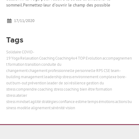
sommeil.Permettez-leur d’ouvrir le champ des possible
17/11/2020
Tags
Solidaire
COVID-
19
Yoga
Relaxation
Coaching
Coaching4x4
TOP
Evolution
accompagnemen
t
formation
transition
conduite du
changement
chagement
professionnelle
personnelle
RPS
CSE
team-
building
management
leadership
stress
environnement complexe
bore-
out
burn-out
prévention
leader de soi
résilience
gestion du
stress
comprendre
coaching stress
coaching bien être
formation
stress
atelier
stress
mindset
agilité
stratégies
confiance
estime
temps
émotions
actions
bu
siness modèle
alignement
sérénité
vision