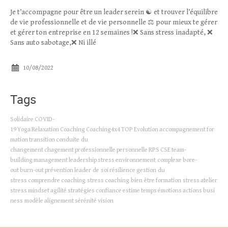
Méthodes RGT
Je t’accompagne pour être un leader serein ☯️ et trouver l’équilibre
de vie professionnelle et de vie personnelle ⚖ pour mieux te gérer
Contact
et gérer ton entreprise en 12 semaines !❌ Sans stress inadapté, ❌
Sans auto sabotage,❌ Ni illé
10/08/2022
Tags
Solidaire
COVID-
19
Yoga
Relaxation
Coaching
Coaching4x4
TOP
Evolution
accompagnement
for
mation
transition
conduite du
changement
chagement
professionnelle
personnelle
RPS
CSE
team-
building
management
leadership
stress
environnement complexe
bore-
out
burn-out
prévention
leader de soi
résilience
gestion du
stress
comprendre
coaching stress
coaching bien être
formation stress
atelier
stress
mindset
agilité
stratégies
confiance
estime
temps
émotions
actions
busi
ness modèle
alignement
sérénité
vision