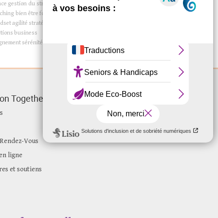
nce
gestion du stress
comprendre
coaching
ching bien être
formation stress
atelier
dset
agilité
stratégies
confiance
estime
temps
é
tions
business
ignement
sérénité
vision
ion Together
s
 Rendez-Vous
n ligne
res et soutiens