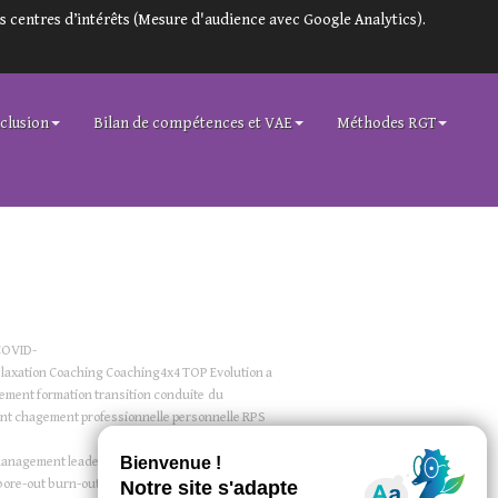
s centres d’intérêts (Mesure d'audience avec Google Analytics).
clusion
Bilan de compétences et VAE
Méthodes RGT
COVID-
laxation
Coaching
Coaching4x4
TOP
Evolution
a
ement
formation
transition
conduite du
nt
chagement
professionnelle
personnelle
RPS
anagement
leadership
stress
environnement
bore-out
burn-out
prévention
leader de