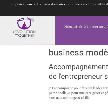
En poursuivant votre navigation sur ce site, vous acceptez l’utili
Dirigeant(e)s & Entrepreneur(
business modè
Accompagnement po
de l'entrepreneur 
Je t’accompagne pour être un leader serei
personnelle ⚖ pour mieux te gérer et gé
Sans auto sabotage,❌ Ni illé