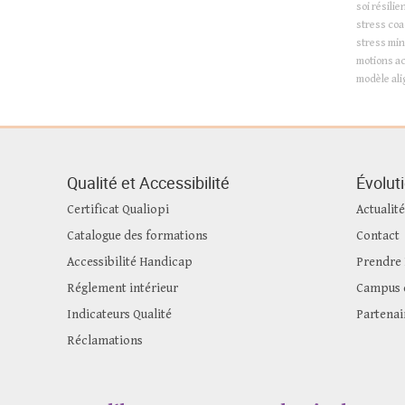
soi
résilie
stress
coa
stress
min
motions
ac
modèle
al
Qualité et Accessibilité
Évolut
Certificat Qualiopi
Actualité
Catalogue des formations
Contact
Accessibilité Handicap
Prendre
Réglement intérieur
Campus e
Indicateurs Qualité
Partenai
Réclamations