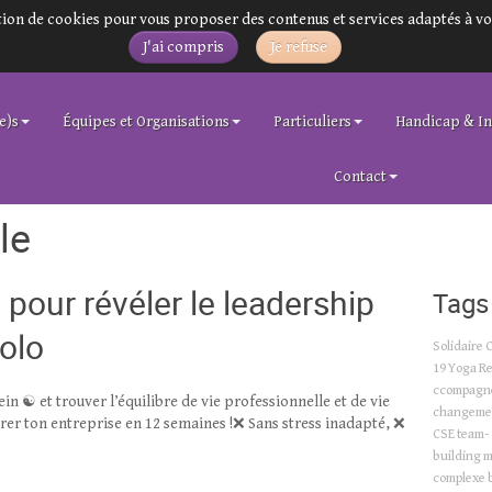
sation de cookies pour vous proposer des contenus et services adaptés à vo
J'ai compris
Je refuse
e)s
Équipes et Organisations
Particuliers
Handicap & In
Contact
le
ur révéler le leadership
Tags
solo
Solidaire
19
Yoga
Re
ccompagn
n ☯️ et trouver l’équilibre de vie professionnelle et de vie
changeme
rer ton entreprise en 12 semaines !❌ Sans stress inadapté, ❌
CSE
team-
building
m
complexe