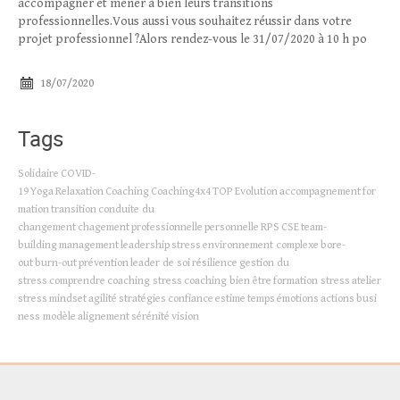
accompagner et mener à bien leurs transitions
Méthodes RGT
professionnelles.Vous aussi vous souhaitez réussir dans votre
projet professionnel ?Alors rendez-vous le 31/07/2020 à 10 h po
Contact
18/07/2020
Tags
Solidaire
COVID-
19
Yoga
Relaxation
Coaching
Coaching4x4
TOP
Evolution
accompagnement
for
mation
transition
conduite du
changement
chagement
professionnelle
personnelle
RPS
CSE
team-
building
management
leadership
stress
environnement complexe
bore-
out
burn-out
prévention
leader de soi
résilience
gestion du
stress
comprendre
coaching stress
coaching bien être
formation stress
atelier
stress
mindset
agilité
stratégies
confiance
estime
temps
émotions
actions
busi
ness modèle
alignement
sérénité
vision