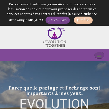
En poursuivant votre navigation sur ce site, vous acceptez
l’utilisation de cookies pour vous proposer des contenus et
services adaptés à vos centres d’intérêts (Mesure d'audience
avec Google Analytics).
J'ai compris
Je refuse
Dirigeant(e)s & Entrepreneur(e)s
Équipes et Organisations
Particuliers
Parce que le partage et l'échange sont
Handicap & Inclusion
importants à mes yeux.
EVOLUTION
Bilan de compétences et VAE