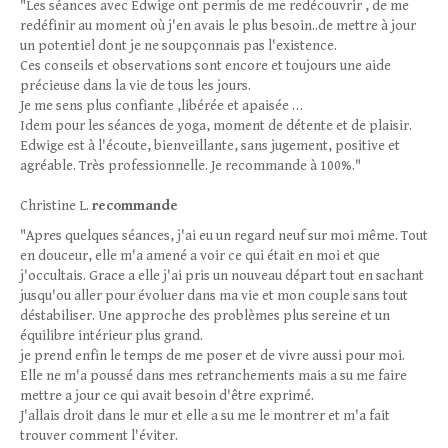
"Les séances avec Edwige ont permis de me redécouvrir , de me
redéfinir au moment où j'en avais le plus besoin..de mettre à jour
un potentiel dont je ne soupçonnais pas l'existence.
Ces conseils et observations sont encore et toujours une aide
précieuse dans la vie de tous les jours.
Je me sens plus confiante ,libérée et apaisée …
Idem pour les séances de yoga, moment de détente et de plaisir.
Edwige est à l'écoute, bienveillante, sans jugement, positive et
agréable. Très professionnelle. Je recommande à 100%."
Christine L.
recommande
"Apres quelques séances, j'ai eu un regard neuf sur moi même. Tout
en douceur, elle m'a amené a voir ce qui était en moi et que
j'occultais. Grace a elle j'ai pris un nouveau départ tout en sachant
jusqu'ou aller pour évoluer dans ma vie et mon couple sans tout
déstabiliser. Une approche des problèmes plus sereine et un
équilibre intérieur plus grand.
je prend enfin le temps de me poser et de vivre aussi pour moi.
Elle ne m'a poussé dans mes retranchements mais a su me faire
mettre a jour ce qui avait besoin d'être exprimé.
J'allais droit dans le mur et elle a su me le montrer et m'a fait
trouver comment l'éviter.