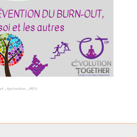
out
,
#prévention
,
#RPS