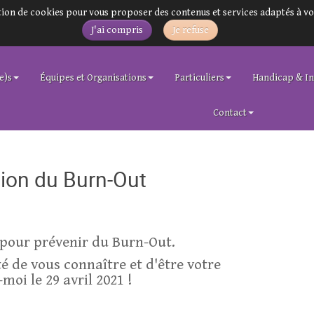
sation de cookies pour vous proposer des contenus et services adaptés à vo
J'ai compris
Je refuse
e)s
Équipes et Organisations
Particuliers
Handicap & In
Contact
ion du Burn-Out
s pour prévenir du Burn-Out.
té de vous connaître et d'être votre
-moi le 29 avril 2021 !