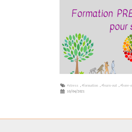
#stress
,
#formation
,
#burn-out
,
#bore-
10/04/2021