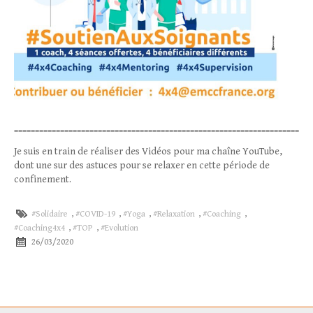
====================================================================
Je suis en train de réaliser des Vidéos pour ma chaîne YouTube,
dont une sur des astuces pour se relaxer en cette période de
confinement.
#Solidaire
,
#COVID-19
,
#Yoga
,
#Relaxation
,
#Coaching
,
#Coaching4x4
,
#TOP
,
#Evolution
26/03/2020