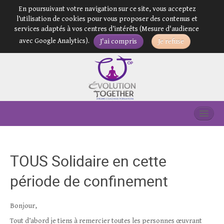
En poursuivant votre navigation sur ce site, vous acceptez
l’utilisation de cookies pour vous proposer des contenus et
services adaptés à vos centres d’intérêts (Mesure d'audience
avec Google Analytics).
J'ai compris
Je refuse
Dirigeant(e)s & Entrepreneur(e)s
Équipes et Organisations
TOUS Solidaire en cette
Particuliers
période de confinement
Handicap & Inclusion
Bonjour,
Bilan de compétences et VAE
Tout d’abord je tiens à remercier toutes les personnes œuvrant